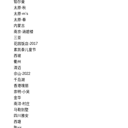
铂尔曼
太原-秋
太原-m’s
太原-春
内蒙古
南京-涵碧楼
三亚
花园饭店-2017
素凯泰儿童节
西坡
衢州
清迈
佘山-2022
千岛湖
香港瑰丽
崇明-小吴
金华
南浔-村庄
马勒别墅
四川雅安
西塘
陈sir