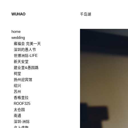
WUHAO
千岛湖
home
wedding
雍福会 完美一天
深圳的愚人节
世博洲际-LIFE
新天安堂
建业里&愚园路
祠堂
扬州迎宾馆
绍兴
苏州
香格里拉
ROOF325
太仓园
南通
深圳-洲际
夕上虎跑