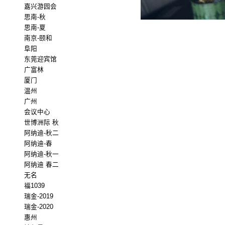
嘉兴游园会
思南-秋
思南-夏
南京-颐和
阜阳
东莞迎宾馆
广富林
厦门
温州
广州
会议中心
世博洲际 秋
阿纳迪-秋二
阿纳迪-春
阿纳迪-秋一
阿纳迪 春二
无名
福1039
瑞金-2019
瑞金-2020
惠州